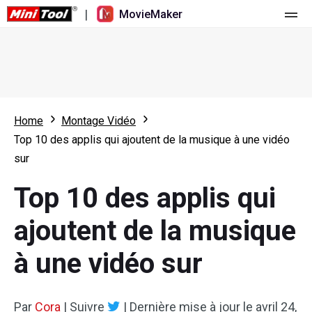
|
MovieMaker
Accueil
Tarification
Fonctionnalités
Home
Montage Vidéo
Top 10 des applis qui ajoutent de la musique à une vidéo
Ressources
Nouveautés
sur
Outils vidéo
Aperçu
Manuel de l’utilisateur
Top 10 des applis qui
Montage multipiste
Astuces d’édition vidéo
Enregistreur d'écran
ajoutent de la musique
Rapport hauteur/largeur
Convertisseur vidéo
à une vidéo sur
Réglage de la vitesse/Inversion
Téléchargeur de vidéos en ligne
Par
Tailler/Fendre/Récolter
Cora
|
Suivre
|
Dernière mise à jour le
avril 24,