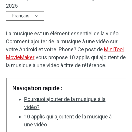
2025
Effets audio
Français
Texte/Élément visue
La musique est un élément essentiel de la vidéo.
Effets vidéo
Comment ajouter de la musique à une vidéo sur
votre Android et votre iPhone? Ce post de
MiniTool
Vidéo couleur
MovieMaker
vous propose 10 applis qui ajoutent de
la musique à une vidéo à titre de référence.
Rotation/retournement
Traitement par lots
Navigation rapide :
Aucun filigrane
Pourquoi ajouter de la musique à la
vidéo?
10 applis qui ajoutent de la musique à
une vidéo