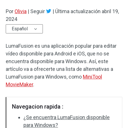
Por
Efectos de audio
Olivia
|
Seguir
|
Última actualización
abril 19,
2024
Texto/Elemento
Español
Efectos de vídeo
LumaFusion es una aplicación popular para editar
Color de vídeo
vídeo disponible para Android e iOS, que no se
encuentra disponible para Windows. Así, este
Rotar/Voltear
artículo va a ofrecerte una lista de alternativas a
LumaFusion para Windows, como
MiniTool
Procesamiento por lotes
MovieMaker
.
Sin marca de agua
Navegacion rapida :
¿Se encuentra LumaFusion disponible
para Windows?