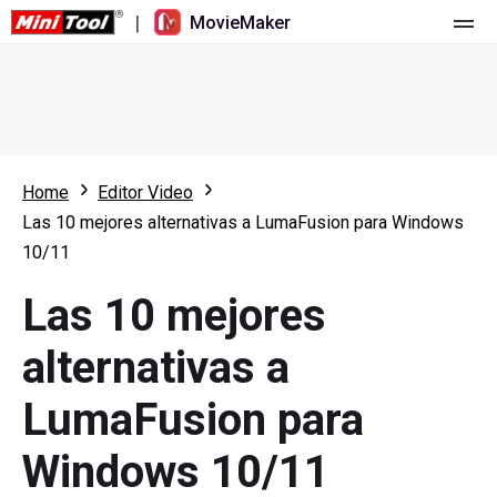
|
MovieMaker
Inicio
Precios
Características
Home
Editor Video
Las 10 mejores alternativas a LumaFusion para Windows
Recursos
Novedades
10/11
Herramientas de vídeo
Resumen
Manual de usuario
Las 10 mejores
Edición multipista
Trucos para editar vídeo
Grabador de pantalla
alternativas a
Relación de aspecto
Convertidor de vídeo
LumaFusion para
Velocidad/Marcha atrás
Descargador de vídeos online
Windows 10/11
Recortar/Dividir/Cortar