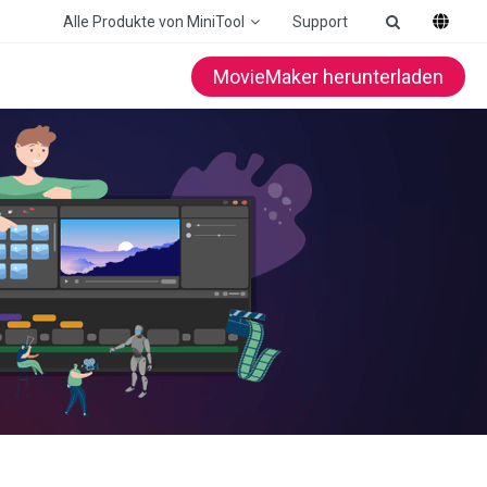
Alle Produkte von MiniTool
Support
MovieMaker herunterladen