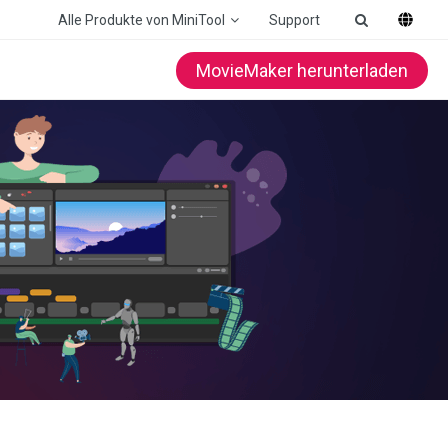
Alle Produkte von MiniTool
Support
MovieMaker herunterladen