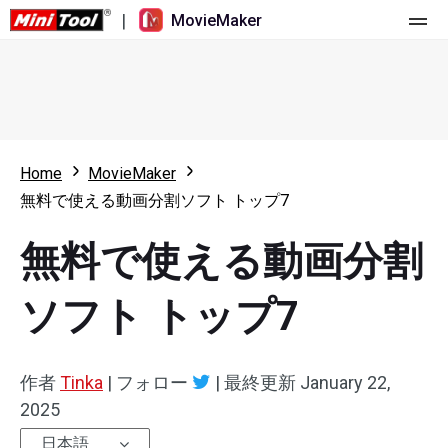
|
MovieMaker
ホーム
料金
機能
Home
MovieMaker
無料で使える動画分割ソフト トップ7
リソース
更新履歴
無料で使える動画分割
動画ツール
概要
ユーザーマニュアル
マルチトラック動画編集
ビデオ編集のヒント
画面録画ツール
ソフト トップ7
アスペクト比
動画変換ツール
作者
Tinka
|
フォロー
|
最終更新
January 22,
速度変更/リバース
オンライン動画ダウンロード ツール
2025
トリミング/スプリット/クロップ
日本語