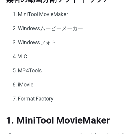
MiniTool MovieMaker
Windowsムービーメーカー
Windowsフォト
VLC
MP4Tools
iMovie
Format Factory
1. MiniTool MovieMaker