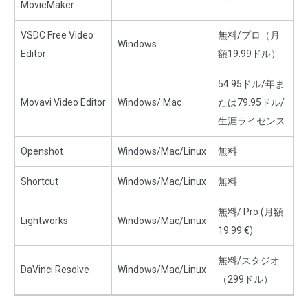
MovieMaker
VSDC Free Video
無料/プロ（月
Windows
Editor
額19.99ドル）
54.95ドル/年ま
Movavi Video Editor
Windows/ Mac
たは79.95ドル/
生涯ライセンス
Openshot
Windows/Mac/Linux
無料
Shortcut
Windows/Mac/Linux
無料
無料/ Pro (月額
Lightworks
Windows/Mac/Linux
19.99 €)
無料/スタジオ
DaVinci Resolve
Windows/Mac/Linux
（299ドル）