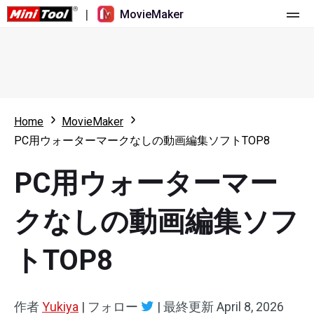
|
MovieMaker
ホーム
料金
機能
Home
MovieMaker
PC用ウォーターマークなしの動画編集ソフトTOP8
リソース
更新履歴
PC用ウォーターマー
動画ツール
概要
ユーザーマニュアル
マルチトラック動画編集
ビデオ編集のヒント
画面録画ツール
クなしの動画編集ソフ
アスペクト比
動画変換ツール
トTOP8
速度変更/リバース
オンライン動画ダウンロード ツール
作者
Yukiya
|
フォロー
|
最終更新
April 8, 2026
トリミング/スプリット/クロップ