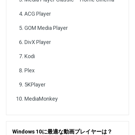
ACG Player
GOM Media Player
DivX Player
Kodi
Plex
5KPlayer
MediaMonkey
Windows 10に最適な動画プレイヤーは？