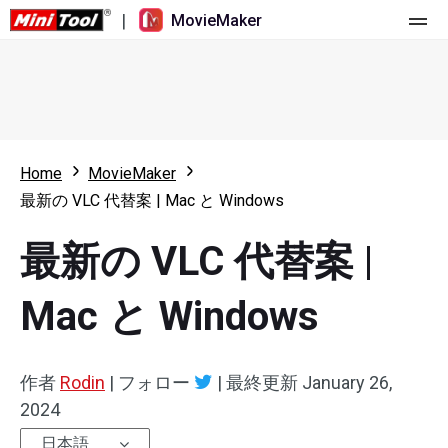
|
MovieMaker
ホーム
料金
機能
Home
MovieMaker
最新の VLC 代替案 | Mac と Windows
リソース
更新履歴
最新の VLC 代替案 |
動画ツール
概要
ユーザーマニュアル
マルチトラック動画編集
ビデオ編集のヒント
画面録画ツール
Mac と Windows
アスペクト比
動画変換ツール
作者
Rodin
|
フォロー
|
最終更新
January 26,
速度変更/リバース
オンライン動画ダウンロード ツール
2024
トリミング/スプリット/クロップ
日本語