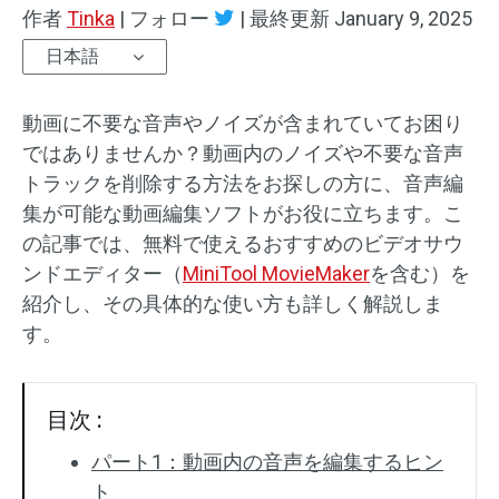
作者
Tinka
|
フォロー
|
最終更新
January 9, 2025
オーディオエフェクト
日本語
テキスト/エレメント
動画に不要な音声やノイズが含まれていてお困り
動画エフェクト
ではありませんか？動画内のノイズや不要な音声
トラックを削除する方法をお探しの方に、音声編
動画色調整
集が可能な動画編集ソフトがお役に立ちます。こ
の記事では、無料で使えるおすすめのビデオサウ
回転/反転
ンドエディター（
MiniTool MovieMaker
を含む）を
紹介し、その具体的な使い方も詳しく解説しま
バッチ処理
す。
透かしなし
目次 :
パート1：動画内の音声を編集するヒン
ト