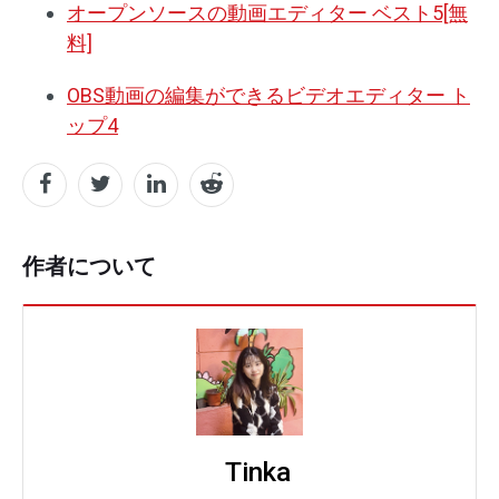
オープンソースの動画エディター ベスト5[無
料]
OBS動画の編集ができるビデオエディター ト
ップ4
作者について
Tinka