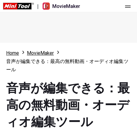
|
MovieMaker
ホーム
料金
機能
Home
MovieMaker
音声が編集できる：最高の無料動画・オーディオ編集ツ
リソース
更新履歴
ール
動画ツール
概要
ユーザーマニュアル
音声が編集できる：最
マルチトラック動画編集
ビデオ編集のヒント
画面録画ツール
高の無料動画・オーデ
アスペクト比
動画変換ツール
ィオ編集ツール
速度変更/リバース
オンライン動画ダウンロード ツール
トリミング/スプリット/クロップ