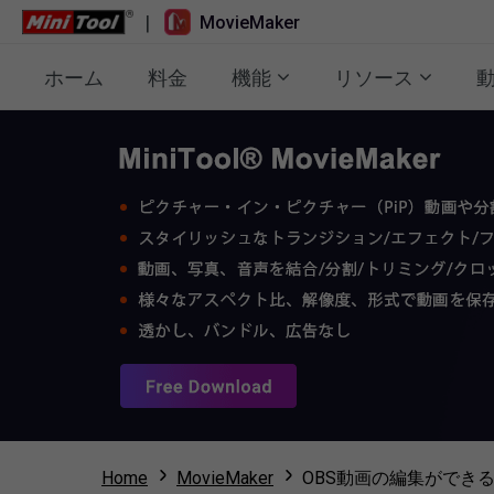
|
MovieMaker
ホーム
料金
機能
リソース
Home
MovieMaker
OBS動画の編集ができ