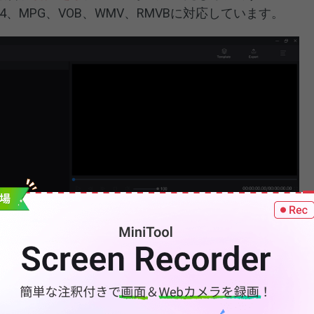
、MP4、MPG、VOB、WMV、RMVBに対応しています。