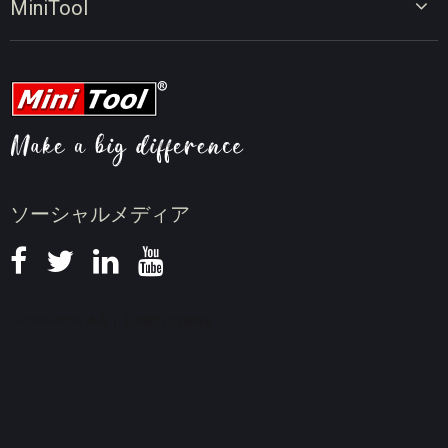
MiniTool
オンラインビデオダウンローダー
動画変換のヒント
会社概要
動画ダウンロードのヒント
動画圧縮のヒント
画面録画のヒント
ニュース
ソーシャルメディア