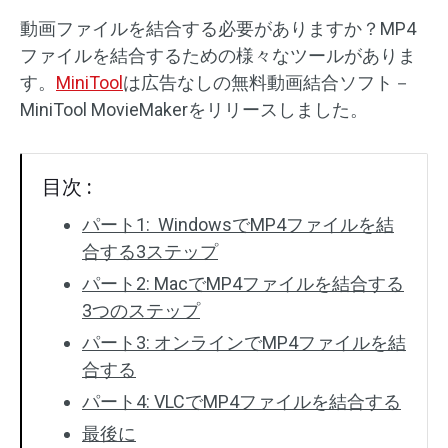
動画ファイルを結合する必要がありますか？MP4
オーディオエフェクト
ファイルを結合するための様々なツールがありま
す。
MiniTool
は広告なしの無料動画結合ソフト－
テキスト/エレメント
MiniTool MovieMakerをリリースしました。
動画エフェクト
動画色調整
目次 :
パート1: WindowsでMP4ファイルを結
回転/反転
合する3ステップ
バッチ処理
パート2: MacでMP4ファイルを結合する
3つのステップ
透かしなし
パート3: オンラインでMP4ファイルを結
合する
パート4: VLCでMP4ファイルを結合する
最後に