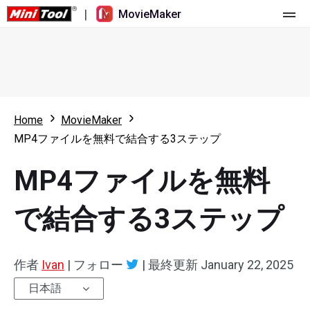
|
MovieMaker
ホーム
料金
機能
Home
MovieMaker
MP4ファイルを無料で結合する3ステップ
リソース
更新履歴
MP4ファイルを無料
動画ツール
概要
ユーザーマニュアル
マルチトラック動画編集
ビデオ編集のヒント
画面録画ツール
で結合する3ステップ
アスペクト比
動画変換ツール
作者
Ivan
|
フォロー
|
最終更新
January 22, 2025
速度変更/リバース
オンライン動画ダウンロード ツール
日本語
トリミング/スプリット/クロップ