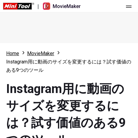
|
MovieMaker
ホーム
料金
機能
Home
MovieMaker
Instagram用に動画のサイズを変更するには？試す価値の
リソース
更新履歴
ある9つのツール
動画ツール
概要
ユーザーマニュアル
Instagram用に動画の
マルチトラック動画編集
ビデオ編集のヒント
画面録画ツール
サイズを変更するに
アスペクト比
動画変換ツール
は？試す価値のある9
速度変更/リバース
オンライン動画ダウンロード ツール
トリミング/スプリット/クロップ