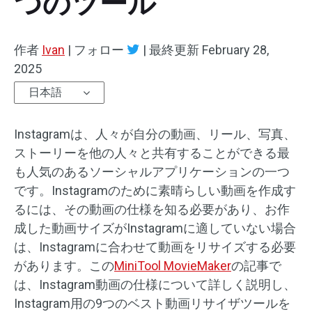
つのツール
オーディオエフェクト
作者
Ivan
|
フォロー
|
最終更新
February 28,
テキスト/エレメント
2025
日本語
動画エフェクト
動画色調整
Instagramは、人々が自分の動画、リール、写真、
ストーリーを他の人々と共有することができる最
回転/反転
も人気のあるソーシャルアプリケーションの一つ
です。Instagramのために素晴らしい動画を作成す
バッチ処理
るには、その動画の仕様を知る必要があり、お作
透かしなし
成した動画サイズがInstagramに適していない場合
は、Instagramに合わせて動画をリサイズする必要
があります。この
MiniTool MovieMaker
の記事で
は、Instagram動画の仕様について詳しく説明し、
Instagram用の9つのベスト動画リサイザツールを