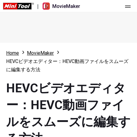
|
MovieMaker
ホーム
料金
機能
Home
MovieMaker
HEVCビデオエディター：HEVC動画ファイルをスムーズ
リソース
更新履歴
に編集する方法
動画ツール
概要
ユーザーマニュアル
HEVCビデオエディタ
マルチトラック動画編集
ビデオ編集のヒント
画面録画ツール
ー：HEVC動画ファイ
アスペクト比
動画変換ツール
ルをスムーズに編集す
速度変更/リバース
オンライン動画ダウンロード ツール
トリミング/スプリット/クロップ