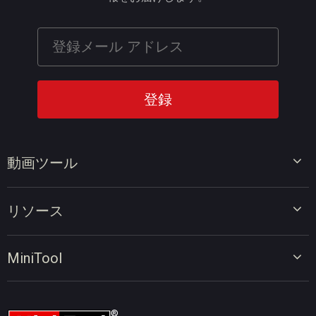
動画ツール
ビデオエディター
リソース
ビデオコンバーター
画面録画ツール
動画編集のヒント
MiniTool
オンラインビデオダウンローダー
動画変換のヒント
会社概要
動画ダウンロードのヒント