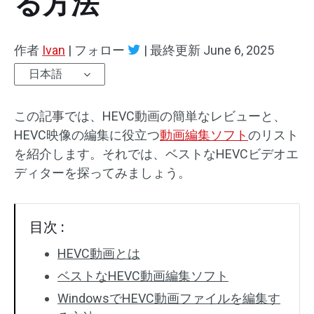
る方法
オーディオエフェクト
作者
Ivan
|
フォロー
|
最終更新
June 6, 2025
テキスト/エレメント
日本語
動画エフェクト
この記事では、HEVC動画の簡単なレビューと、
動画色調整
HEVC映像の編集に役立つ
動画編集ソフト
のリスト
を紹介します。それでは、ベストなHEVCビデオエ
回転/反転
ディターを探ってみましょう。
バッチ処理
透かしなし
目次 :
HEVC動画とは
ベストなHEVC動画編集ソフト
WindowsでHEVC動画ファイルを編集す