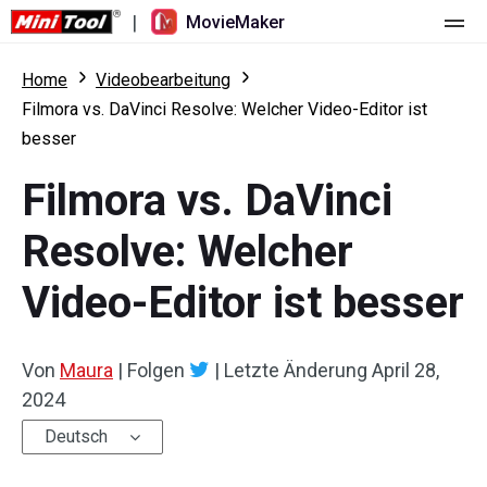
|
MovieMaker
Startseite
Home
Videobearbeitung
Filmora vs. DaVinci Resolve: Welcher Video-Editor ist
Preise
besser
Funktionen
Filmora vs. DaVinci
Ressourcen
Was ist neu
Resolve: Welcher
Video-Tools
Übersicht
Benutzerhandbuch
Video-Editor ist besser
Mehrspurbearbeitung
Tricks für Videobearbeitung
Bildschirm-Rekorder
Von
Maura
|
Folgen
|
Letzte Änderung
April 28,
Seitenverhältnis
Video-Konverter
2024
Geschwindigkeit anpassen/umkehren
Online-Video-Downloader
Deutsch
Trimmen/Teilen/Zuschneiden