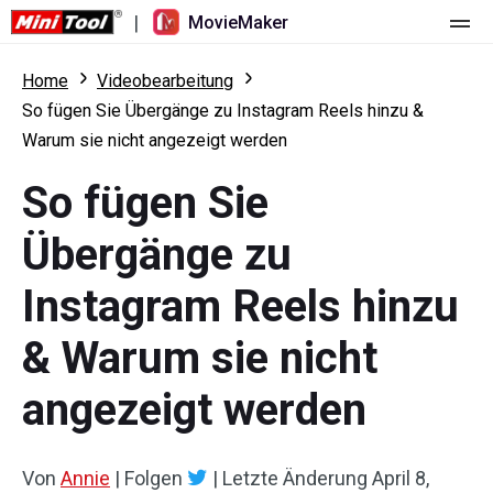
|
MovieMaker
Startseite
Home
Videobearbeitung
So fügen Sie Übergänge zu Instagram Reels hinzu &
Preise
Warum sie nicht angezeigt werden
Funktionen
So fügen Sie
Ressourcen
Was ist neu
Übergänge zu
Video-Tools
Übersicht
Benutzerhandbuch
Instagram Reels hinzu
Mehrspurbearbeitung
Tricks für Videobearbeitung
Bildschirm-Rekorder
& Warum sie nicht
Seitenverhältnis
Video-Konverter
angezeigt werden
Geschwindigkeit anpassen/umkehren
Online-Video-Downloader
Von
Annie
|
Folgen
|
Letzte Änderung
April 8,
Trimmen/Teilen/Zuschneiden