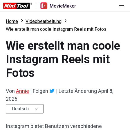
|
MovieMaker
Startseite
Home
Videobearbeitung
Wie erstellt man coole Instagram Reels mit Fotos
Preise
Wie erstellt man coole
Funktionen
Instagram Reels mit
Ressourcen
Was ist neu
Fotos
Video-Tools
Übersicht
Benutzerhandbuch
Mehrspurbearbeitung
Tricks für Videobearbeitung
Bildschirm-Rekorder
Von
Annie
|
Folgen
|
Letzte Änderung
April 8,
2026
Seitenverhältnis
Video-Konverter
Deutsch
Geschwindigkeit anpassen/umkehren
Online-Video-Downloader
Instagram bietet Benutzern verschiedene
Trimmen/Teilen/Zuschneiden