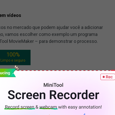
s em vídeos
iços no mercado que podem ajudar você a adicionar
rtigo, vamos escolher como exemplo um programa
iniTool MovieMaker – para demonstrar o processo.
100%
Limpo e seguro
 para entrar em sua interface principal.
vos de mídia
no canto superior esquerdo na aba
Mídia
cê quer aplicar o filtro.
eo carregado da biblioteca de mídia para a linha do