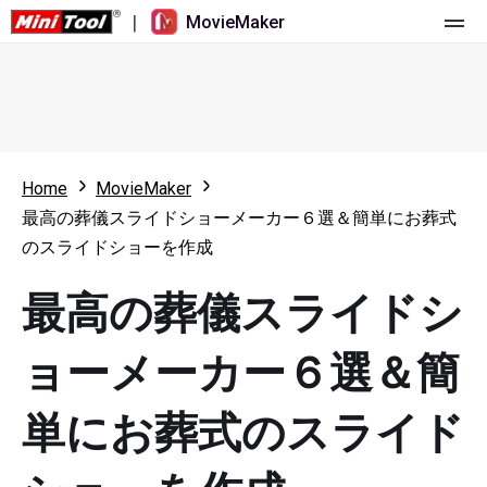
|
MovieMaker
ホーム
料金
機能
Home
MovieMaker
最高の葬儀スライドショーメーカー６選＆簡単にお葬式
リソース
更新履歴
のスライドショーを作成
動画ツール
概要
ユーザーマニュアル
最高の葬儀スライドシ
マルチトラック動画編集
ビデオ編集のヒント
画面録画ツール
ョーメーカー６選＆簡
アスペクト比
動画変換ツール
単にお葬式のスライド
速度変更/リバース
オンライン動画ダウンロード ツール
トリミング/スプリット/クロップ