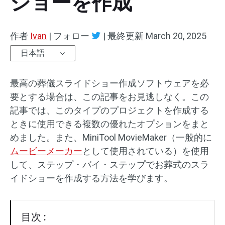
ショーを作成
オーディオエフェクト
作者
Ivan
|
フォロー
|
最終更新
March 20, 2025
テキスト/エレメント
日本語
動画エフェクト
最高の葬儀スライドショー作成ソフトウェアを必
動画色調整
要とする場合は、この記事をお見逃しなく。この
記事では、このタイプのプロジェクトを作成する
回転/反転
ときに使用できる複数の優れたオプションをまと
めました。また、MiniTool MovieMaker（一般的に
バッチ処理
ムービーメーカー
として使用されている）を使用
透かしなし
して、ステップ・バイ・ステップでお葬式のスラ
イドショーを作成する方法を学びます。
目次 :