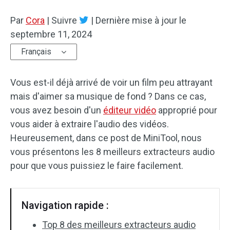
Par
Effets audio
Cora
|
Suivre
|
Dernière mise à jour le
septembre 11, 2024
Texte/Élément visue
Français
Effets vidéo
Vous est-il déjà arrivé de voir un film peu attrayant
Vidéo couleur
mais d'aimer sa musique de fond ? Dans ce cas,
vous avez besoin d'un
éditeur vidéo
approprié pour
Rotation/retournement
vous aider à extraire l'audio des vidéos.
Heureusement, dans ce post de MiniTool, nous
Traitement par lots
vous présentons les 8 meilleurs extracteurs audio
Aucun filigrane
pour que vous puissiez le faire facilement.
Navigation rapide :
Top 8 des meilleurs extracteurs audio