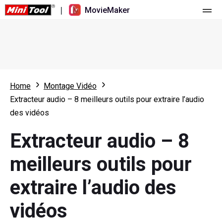
|
MovieMaker
Accueil
Tarification
Fonctionnalités
Home
Montage Vidéo
Extracteur audio – 8 meilleurs outils pour extraire l’audio
Ressources
Nouveautés
des vidéos
Outils vidéo
Aperçu
Manuel de l’utilisateur
Extracteur audio – 8
Montage multipiste
Astuces d’édition vidéo
Enregistreur d'écran
meilleurs outils pour
Rapport hauteur/largeur
Convertisseur vidéo
extraire l’audio des
Réglage de la vitesse/Inversion
Téléchargeur de vidéos en ligne
vidéos
Tailler/Fendre/Récolter