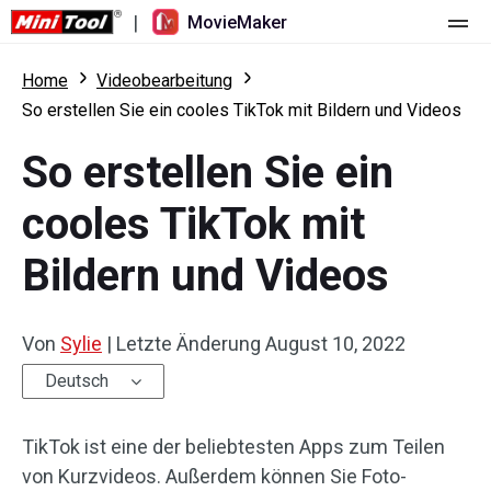
|
MovieMaker
Startseite
Home
Videobearbeitung
So erstellen Sie ein cooles TikTok mit Bildern und Videos
Preise
So erstellen Sie ein
Funktionen
cooles TikTok mit
Ressourcen
Was ist neu
Bildern und Videos
Video-Tools
Übersicht
Benutzerhandbuch
Mehrspurbearbeitung
Tricks für Videobearbeitung
Bildschirm-Rekorder
Von
Sylie
|
Letzte Änderung
August 10, 2022
Seitenverhältnis
Video-Konverter
Deutsch
Geschwindigkeit anpassen/umkehren
Online-Video-Downloader
TikTok ist eine der beliebtesten Apps zum Teilen
von Kurzvideos. Außerdem können Sie Foto-
Trimmen/Teilen/Zuschneiden