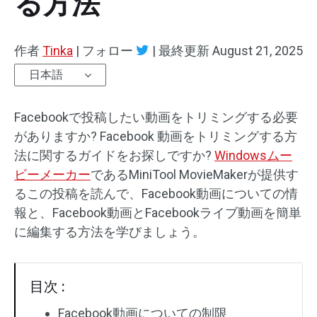
る方法
オーディオエフェクト
作者
Tinka
|
フォロー
|
最終更新
August 21, 2025
テキスト/エレメント
日本語
動画エフェクト
Facebookで投稿したい動画をトリミングする必要
動画色調整
がありますか? Facebook 動画をトリミングする方
法に関するガイドをお探しですか?
Windowsムー
回転/反転
ビーメーカー
であるMiniTool MovieMakerが提供す
るこの投稿を読んで、Facebook動画についての情
バッチ処理
報と、Facebook動画とFacebookライブ動画を簡単
透かしなし
に編集する方法を学びましょう。
目次 :
Facebook動画についての制限