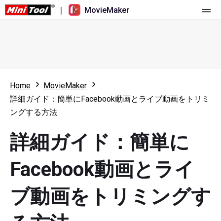
|
MovieMaker
ホーム
料金
機能
Home
MovieMaker
詳細ガイド：簡単にFacebook動画とライブ動画をトリミ
リソース
更新履歴
ングする方法
動画ツール
概要
ユーザーマニュアル
詳細ガイド：簡単に
マルチトラック動画編集
ビデオ編集のヒント
画面録画ツール
Facebook動画とライ
アスペクト比
動画変換ツール
ブ動画をトリミングす
速度変更/リバース
オンライン動画ダウンロード ツール
トリミング/スプリット/クロップ