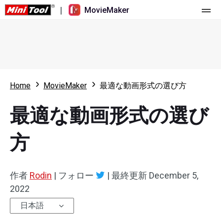
|
MovieMaker
ホーム
料金
機能
Home
MovieMaker
最適な動画形式の選び方
リソース
更新履歴
最適な動画形式の選び
動画ツール
概要
ユーザーマニュアル
方
マルチトラック動画編集
ビデオ編集のヒント
画面録画ツール
アスペクト比
動画変換ツール
作者
Rodin
|
フォロー
|
最終更新
December 5,
2022
速度変更/リバース
オンライン動画ダウンロード ツール
日本語
トリミング/スプリット/クロップ