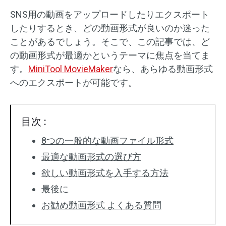
SNS用の動画をアップロードしたりエクスポート
オーディオエフェクト
したりするとき、どの動画形式が良いのか迷った
ことがあるでしょう。そこで、この記事では、ど
テキスト/エレメント
の動画形式が最適かというテーマに焦点を当てま
動画エフェクト
す。
MiniTool MovieMaker
なら、あらゆる動画形式
へのエクスポートが可能です。
動画色調整
回転/反転
目次 :
バッチ処理
8つの一般的な動画ファイル形式
最適な動画形式の選び方
透かしなし
欲しい動画形式を入手する方法
最後に
お勧め動画形式 よくある質問