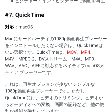
ピクチャー・イン・ピクチャーで動画を再生
#7. QuickTime
対応
：macOS
Macにサードパーティの1080p動画再生プレーヤー
をインストールしたくない場合は、QuickTimeは
いい選択です。QuickTimeは、
MOV
、
MP4
、
M4V、MPEG-2、DVストリーム、M4A、MP3、
WAV、AAC、AIFFに対応するネイティブmacOSメ
ディア プレーヤーです。
これは、再生オプションが少ないシンプルな
1080p動画再生プレーヤーです。ただし、
QuickTimeには、ビデオのトリミング、ビデオか
らオーディオへの変換、画面の記録など、他の便
利な機能が備わっています。