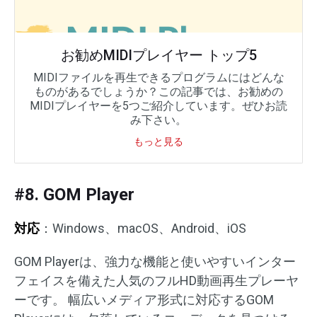
お勧めMIDIプレイヤー トップ5
MIDIファイルを再生できるプログラムにはどんな
ものがあるでしょうか？この記事では、お勧めの
MIDIプレイヤーを5つご紹介しています。ぜひお読
み下さい。
もっと見る
#8. GOM Player
対応
：Windows、macOS、Android、iOS
GOM Playerは、強力な機能と使いやすいインター
フェイスを備えた人気のフルHD動画再生プレーヤ
ーです。 幅広いメディア形式に対応するGOM