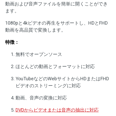
動画および音声ファイルを簡単に開くことができ
ます。
1080pと4kビデオの再生をサポートし、HDとFHD
動画を高品質で変換します。
特徴：
無料でオープンソース
ほとんどの動画とフォーマットに対応
YouTubeなどのWebサイトからHDまたはFHD
ビデオのストリーミングに対応
動画、音声の変換に対応
DVDからビデオまたは音声の抽出に対応