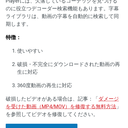
Playerには、欠落しているコーデックを見つける
のに役立つデコーダー検索機能もあります。字幕
ライブラリは、動画の字幕を自動的に検索して同
期します。
特徴：
使いやすい
破損・不完全にダウンロードされた動画の再
生に対応
360度動画の再生に対応
破損したビデオがある場合は、記事：「
ダメージ
を受けた動画（MP4/MOV）を修復する無料方法
」
を参照してビデオを修復してください。