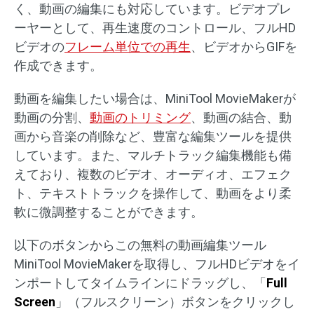
く、動画の編集にも対応しています。ビデオプレ
ーヤーとして、再生速度のコントロール、フルHD
ビデオの
フレーム単位での再生
、ビデオからGIFを
作成できます。
動画を編集したい場合は、MiniTool MovieMakerが
動画の分割、
動画のトリミング
、動画の結合、動
画から音楽の削除など、豊富な編集ツールを提供
しています。また、マルチトラック編集機能も備
えており、複数のビデオ、オーディオ、エフェク
ト、テキストトラックを操作して、動画をより柔
軟に微調整することができます。
以下のボタンからこの無料の動画編集ツール
MiniTool MovieMakerを取得し、フルHDビデオをイ
ンポートしてタイムラインにドラッグし、「
Full
Screen
」（フルスクリーン）ボタンをクリックし