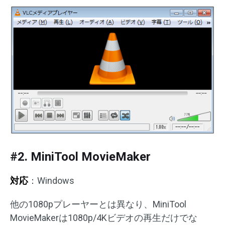
#2. MiniTool MovieMaker
対応
：Windows
他の1080pプレーヤーとは異なり、MiniTool
MovieMakerは1080p/4Kビデオの再生だけでな