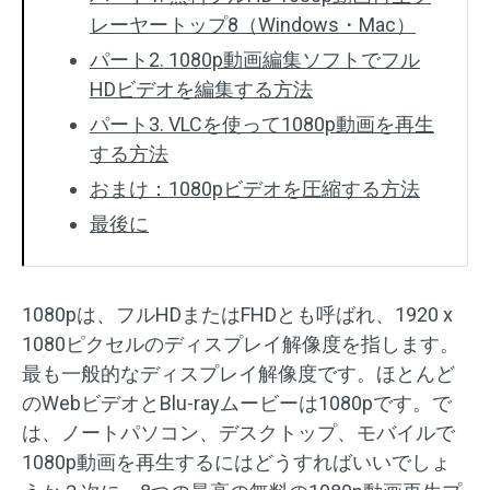
レーヤートップ8（Windows・Mac）
パート2. 1080p動画編集ソフトでフル
HDビデオを編集する方法
パート3. VLCを使って1080p動画を再生
する方法
おまけ：1080pビデオを圧縮する方法
最後に
1080pは、フルHDまたはFHDとも呼ばれ、1920 x
1080ピクセルのディスプレイ解像度を指します。
最も一般的なディスプレイ解像度です。ほとんど
のWebビデオとBlu-rayムービーは1080pです。で
は、ノートパソコン、デスクトップ、モバイルで
1080p動画を再生するにはどうすればいいでしょ