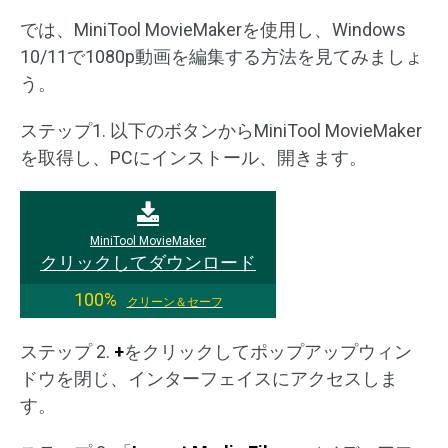
では、MiniTool MovieMakerを使用し、Windows
10/11で1080p動画を編集する方法を見てみましょ
う。
ステップ1. 以下のボタンからMiniTool MovieMaker
を取得し、PCにインストール、開きます。
MiniTool MovieMaker
クリックしてダウンロード
100%
クリーン＆セーフ
ステップ 2.
+
をクリックしてポップアップウィン
ドウを閉じ、インターフェイスにアクセスしま
す。