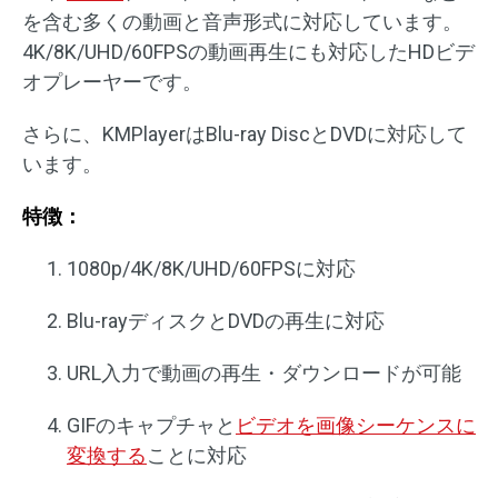
を含む多くの動画と音声形式に対応しています。
4K/8K/UHD/60FPSの動画再生にも対応したHDビデ
オプレーヤーです。
さらに、KMPlayerはBlu-ray DiscとDVDに対応して
います。
特徴：
1080p/4K/8K/UHD/60FPSに対応
Blu-rayディスクとDVDの再生に対応
URL入力で動画の再生・ダウンロードが可能
GIFのキャプチャと
ビデオを画像シーケンスに
変換する
ことに対応