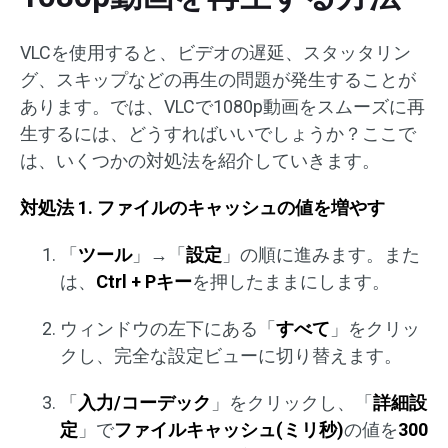
VLCを使用すると、ビデオの遅延、スタッタリン
グ、スキップなどの再生の問題が発生することが
あります。では、VLCで1080p動画をスムーズに再
生するには、どうすればいいでしょうか？ここで
は、いくつかの対処法を紹介していきます。
対処法 1. ファイルのキャッシュの値を増やす
「
ツール
」→「
設定
」の順に進みます。また
は、
Ctrl + Pキー
を押したままにします。
ウィンドウの左下にある「
すべて
」をクリッ
クし、完全な設定ビューに切り替えます。
「
入力/コーデック
」をクリックし、「
詳細設
定
」で
ファイルキャッシュ(ミリ秒)
の値を
300