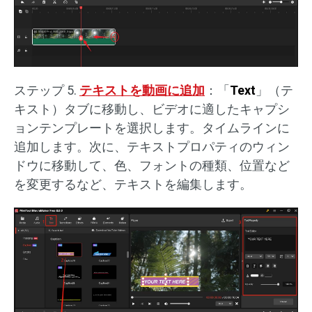
ステップ 5.
テキストを動画に追加
：「
Text
」（テ
キスト）タブに移動し、ビデオに適したキャプシ
ョンテンプレートを選択します。タイムラインに
追加します。次に、テキストプロパティのウィン
ドウに移動して、色、フォントの種類、位置など
を変更するなど、テキストを編集します。