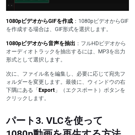
1080pビデオからGIFを作成
：1080pビデオからGIF
を作成する場合は、GIF形式を選択します。
1080pビデオから音声を抽出
：フルHDビデオから
オーディオトラックを抽出するには、MP3を出力
形式として選択します。
次に、ファイル名を編集し、必要に応じて宛先フ
ォルダーを変更します。最後に、ウィンドウの右
下隅にある「
Export
」（エクスポート）ボタンを
クリックします。
パート3. VLCを使って
1080p動画を再生する方法