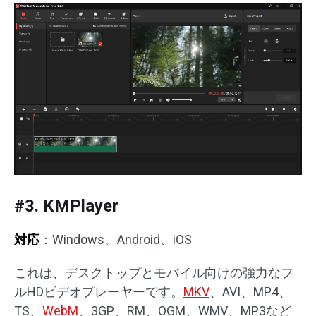
#3. KMPlayer
対応
：Windows、Android、iOS
これは、デスクトップとモバイル向けの強力なフ
ルHDビデオプレーヤーです。
MKV
、AVI、MP4、
TS、
WebM
、3GP、RM、OGM、WMV、MP3など