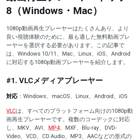
8（Windows・Mac）
1080p動画再生プレーヤーはたくさんあり、より
良い視聴体験のために、最も適した無料動画プレ
ーヤーを選択する必要があります。この記事で
は、Windows 10/11、Mac、Linux、iOS、Android
に対応する1080p動画プレーヤーを紹介します。
#1. VLCメディアプレーヤー
対応
：Windows、macOS、Linux、Android、iOS
VLC
は、すべてのプラットフォーム向けの1080p動
画再生プレーヤーです。複数のコーデックに対応
し、MKV、AVI、
MP4
、MXF、Blu-ray、DVD-
Video、VCD、CD Audio、MP3、AACなどの形式の