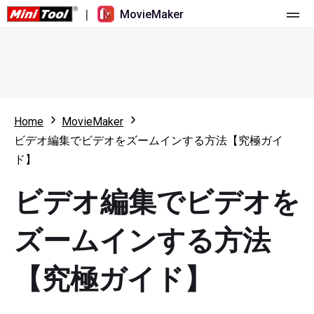
|
MovieMaker
ホーム
料金
機能
Home
MovieMaker
ビデオ編集でビデオをズームインする方法【究極ガイ
リソース
更新履歴
ド】
動画ツール
概要
ユーザーマニュアル
ビデオ編集でビデオを
マルチトラック動画編集
ビデオ編集のヒント
画面録画ツール
ズームインする方法
アスペクト比
動画変換ツール
【究極ガイド】
速度変更/リバース
オンライン動画ダウンロード ツール
トリミング/スプリット/クロップ