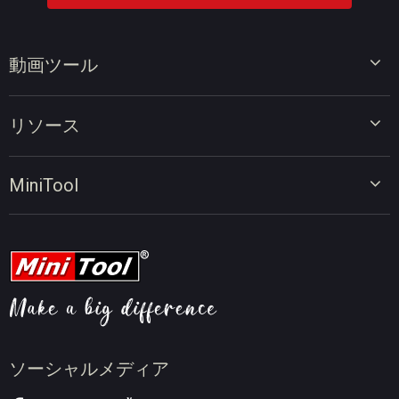
動画ツール
ビデオエディター
リソース
ビデオコンバーター
画面録画ツール
動画編集のヒント
MiniTool
オンラインビデオダウンローダー
動画変換のヒント
会社概要
動画ダウンロードのヒント
動画圧縮のヒント
画面録画のヒント
ニュース
ソーシャルメディア