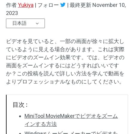
作者
Yukiya
|
フォロー
|
最終更新
November 10,
オーディオエフェクト
2023
日本語
テキスト/エレメント
動画エフェクト
ビデオを見ていると、一部の画面が徐々に拡大し
ているように見える場合があります。これは実際
動画色調整
にビデオのズームイン効果です。では、ビデオの
画面をズームインするにはどうすればいいです
回転/反転
か？この投稿を読んで詳しい方法を学んで動画を
よりプロフェッショナルなものにしてください。
バッチ処理
透かしなし
目次 :
MiniTool MovieMakerでビデオをズーム
インする方法
Windowsムービー メーカーでビデオを