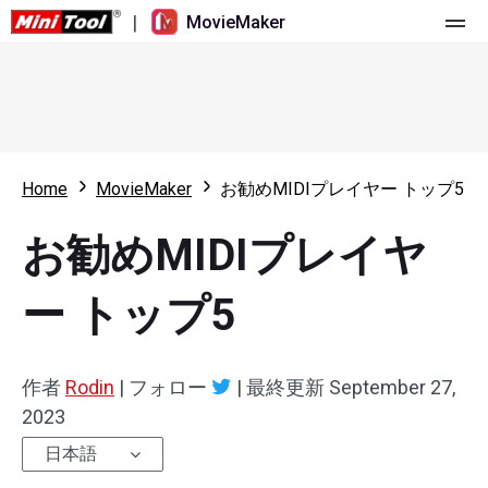
|
MovieMaker
ホーム
料金
機能
Home
MovieMaker
お勧めMIDIプレイヤー トップ5
リソース
更新履歴
お勧めMIDIプレイヤ
動画ツール
概要
ユーザーマニュアル
ー トップ5
マルチトラック動画編集
ビデオ編集のヒント
画面録画ツール
アスペクト比
動画変換ツール
作者
Rodin
|
フォロー
|
最終更新
September 27,
2023
速度変更/リバース
オンライン動画ダウンロード ツール
日本語
トリミング/スプリット/クロップ