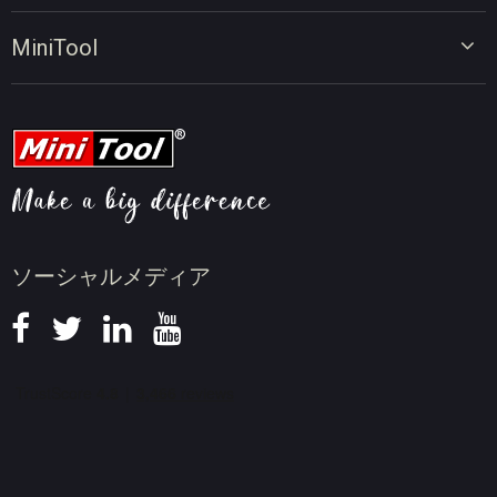
画面録画ツール
動画編集のヒント
MiniTool
オンラインビデオダウンローダー
動画変換のヒント
会社概要
動画ダウンロードのヒント
動画圧縮のヒント
画面録画のヒント
ニュース
ソーシャルメディア