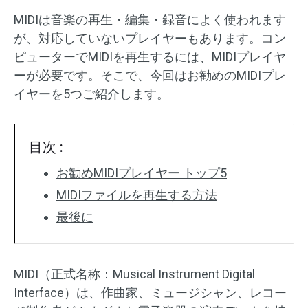
MIDIは音楽の再生・編集・録音によく使われます
オーディオエフェクト
が、対応していないプレイヤーもあります。コン
ピューターでMIDIを再生するには、MIDIプレイヤ
テキスト/エレメント
ーが必要です。そこで、今回はお勧めのMIDIプレ
動画エフェクト
イヤーを5つご紹介します。
動画色調整
目次 :
回転/反転
お勧めMIDIプレイヤー トップ5
バッチ処理
MIDIファイルを再生する方法
最後に
透かしなし
MIDI（正式名称：Musical Instrument Digital
Interface）は、作曲家、ミュージシャン、レコー