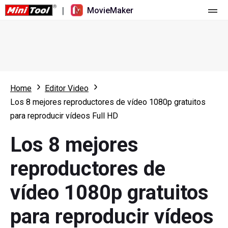
|
MovieMaker
Inicio
Precios
Características
Home
Editor Video
Los 8 mejores reproductores de vídeo 1080p gratuitos
Recursos
Novedades
para reproducir vídeos Full HD
Herramientas de vídeo
Resumen
Manual de usuario
Los 8 mejores
Edición multipista
Trucos para editar vídeo
Grabador de pantalla
reproductores de
Relación de aspecto
Convertidor de vídeo
vídeo 1080p gratuitos
Velocidad/Marcha atrás
Descargador de vídeos online
para reproducir vídeos
Recortar/Dividir/Cortar