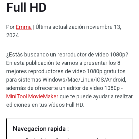
Full HD
Efectos de audio
Por
Texto/Elemento
Emma
|
Última actualización
noviembre 13,
2024
Efectos de vídeo
¿Estás buscando un reproductor de vídeo 1080p?
Color de vídeo
En esta publicación te vamos a presentar los 8
Rotar/Voltear
mejores reproductores de vídeo 1080p gratuitos
para sistemas Windows/Mac/Linux/iOS/Android,
Procesamiento por lotes
además de ofrecerte un editor de vídeo 1080p -
MiniTool MovieMaker
que te puede ayudar a realizar
Sin marca de agua
ediciones en tus vídeos Full HD.
Navegacion rapida :