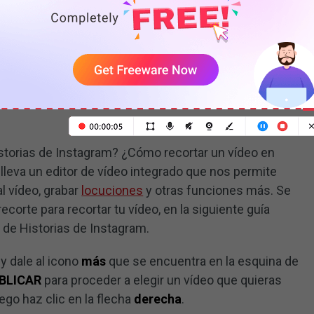
 para los vídeos de YouTube, Instagram y Facebook
ídeo de historias de
istorias de Instagram? ¿Cómo recortar un vídeo en
lleva un editor de vídeo integrado que nos permite
al vídeo, grabar
locuciones
y otras funciones más. Se
ecorte para recortar tu vídeo, en la siguiente guía
 de Historias de Instagram.
y dale al icono
más
que se encuentra en la esquina de
BLICAR
para proceder a elegir un vídeo que quieras
uego haz clic en la flecha
derecha
.