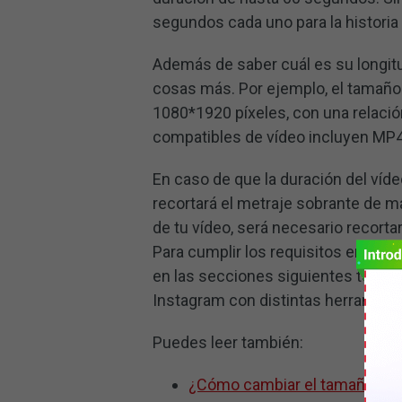
segundos cada uno para la historia
Además de saber cuál es su longit
cosas más. Por ejemplo, el tamaño
1080*1920 píxeles, con una relació
compatibles de vídeo incluyen MP
En caso de que la duración del ví
recortará el metraje sobrante de m
de tu vídeo, será necesario recorta
Para cumplir los requisitos en cuan
en las secciones siguientes te in
Instagram con distintas herramient
Puedes leer también:
¿Cómo cambiar el tamaño de u