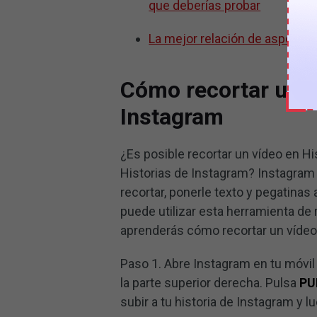
que deberías probar
La mejor relación de aspecto
Cómo recortar un v
Instagram
¿Es posible recortar un vídeo en H
Historias de Instagram? Instagram 
recortar, ponerle texto y pegatinas 
puede utilizar esta herramienta de r
aprenderás cómo recortar un vídeo
Paso 1. Abre Instagram en tu móvil 
la parte superior derecha. Pulsa
PU
subir a tu historia de Instagram y l