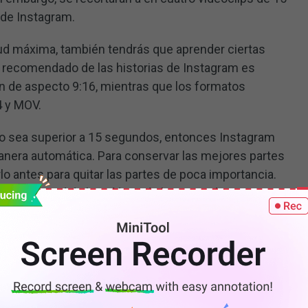
 de Instagram.
ud máxima, también tendrás que aprender ciertas
 recomendado de las historias de Instagram es
n de aspecto 9:16, mientras que los formatos
4 y MOV.
deo sea superior a 15 segundos, entonces Instagram
anera automática. Para conservar las mejores partes
rlo antes para quitar las partes de poca importancia.
to a longitud de los vídeos de historias de Instagram,
formamos sobre cómo recortar un vídeo de historias de
as.
n vídeo para Instagram? Aquí tienes 9 herramientas