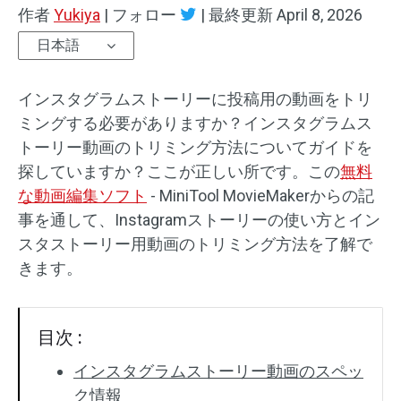
作者
Yukiya
|
フォロー
|
最終更新
April 8, 2026
オーディオエフェクト
日本語
テキスト/エレメント
インスタグラムストーリーに投稿用の動画をトリ
動画エフェクト
ミングする必要がありますか？インスタグラムス
トーリー動画のトリミング方法についてガイドを
動画色調整
探していますか？ここが正しい所です。この
無料
な動画編集ソフト
- MiniTool MovieMakerからの記
回転/反転
事を通して、Instagramストーリーの使い方とイン
スタストーリー用動画のトリミング方法を了解で
バッチ処理
きます。
透かしなし
目次 :
インスタグラムストーリー動画のスペッ
ク情報