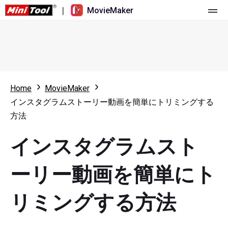
|
MovieMaker
ホーム
料金
機能
Home
MovieMaker
インスタグラムストーリー動画を簡単にトリミングする
リソース
更新履歴
方法
動画ツール
概要
ユーザーマニュアル
インスタグラムスト
マルチトラック動画編集
ビデオ編集のヒント
画面録画ツール
ーリー動画を簡単にト
アスペクト比
動画変換ツール
リミングする方法
速度変更/リバース
オンライン動画ダウンロード ツール
トリミング/スプリット/クロップ