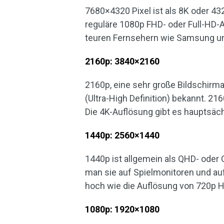
7680×4320 Pixel ist als 8K oder 432
reguläre 1080p FHD- oder Full-HD
teuren Fernsehern wie Samsung u
2160p: 3840×2160
2160p, eine sehr große Bildschirma
(Ultra-High Definition) bekannt. 21
Die 4K-Auflösung gibt es hauptsächl
1440p: 2560×1440
1440p ist allgemein als QHD- ode
man sie auf Spielmonitoren und au
hoch wie die Auflösung von 720p H
1080p: 1920×1080