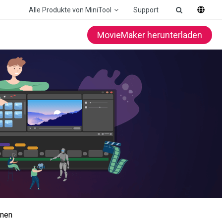
Alle Produkte von MiniTool
Support
MovieMaker herunterladen
nnen