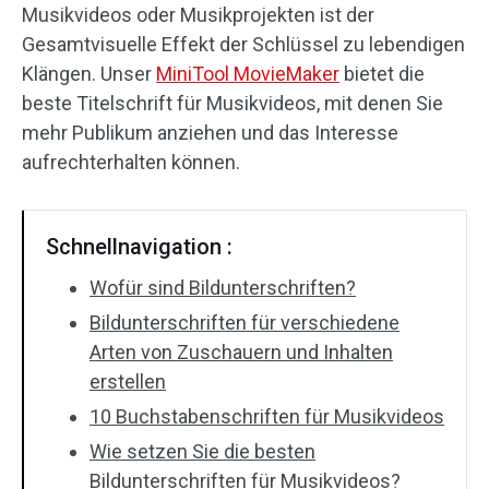
Musikvideos oder Musikprojekten ist der
Audioeffekte
Gesamtvisuelle Effekt der Schlüssel zu lebendigen
Klängen. Unser
MiniTool MovieMaker
bietet die
Text/Elemente
beste Titelschrift für Musikvideos, mit denen Sie
mehr Publikum anziehen und das Interesse
Videoeffekte
aufrechterhalten können.
Videofarbe
Schnellnavigation :
Drehen/Spiegeln
Wofür sind Bildunterschriften?
Stapelverarbeitung
Bildunterschriften für verschiedene
Ohne Wasserzeichen
Arten von Zuschauern und Inhalten
erstellen
10 Buchstabenschriften für Musikvideos
Wie setzen Sie die besten
Bildunterschriften für Musikvideos?