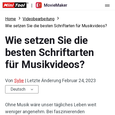
|
MovieMaker
Startseite
Home
Videobearbeitung
Wie setzen Sie die besten Schriftarten für Musikvideos?
Preise
Wie setzen Sie die
Funktionen
besten Schriftarten
Ressourcen
Was ist neu
für Musikvideos?
Video-Tools
Übersicht
Benutzerhandbuch
Mehrspurbearbeitung
Tricks für Videobearbeitung
Bildschirm-Rekorder
Von
Sylie
|
Letzte Änderung
Februar 24, 2023
Seitenverhältnis
Video-Konverter
Deutsch
Geschwindigkeit anpassen/umkehren
Online-Video-Downloader
Ohne Musik wäre unser tägliches Leben weit
weniger angenehm. Bei faszinierenden
Trimmen/Teilen/Zuschneiden