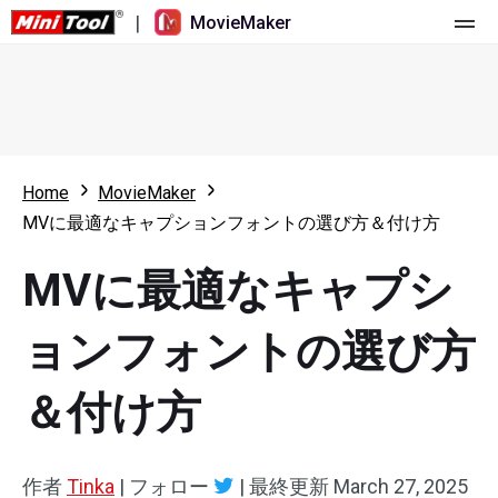
|
MovieMaker
ホーム
料金
機能
Home
MovieMaker
MVに最適なキャプションフォントの選び方＆付け方
リソース
更新履歴
MVに最適なキャプシ
動画ツール
概要
ユーザーマニュアル
マルチトラック動画編集
ビデオ編集のヒント
画面録画ツール
ョンフォントの選び方
アスペクト比
動画変換ツール
＆付け方
速度変更/リバース
オンライン動画ダウンロード ツール
作者
Tinka
|
フォロー
|
最終更新
March 27, 2025
トリミング/スプリット/クロップ