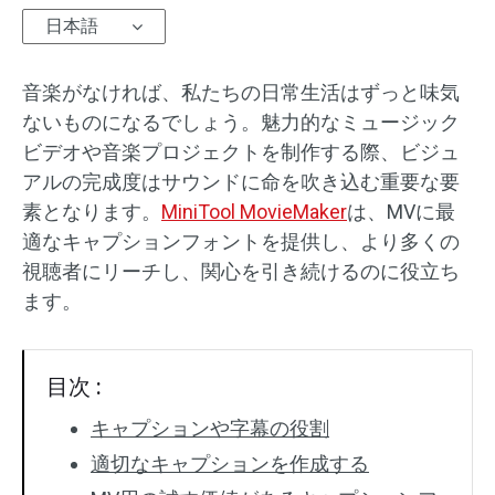
日本語
オーディオエフェクト
音楽がなければ、私たちの日常生活はずっと味気
テキスト/エレメント
ないものになるでしょう。魅力的なミュージック
動画エフェクト
ビデオや音楽プロジェクトを制作する際、ビジュ
アルの完成度はサウンドに命を吹き込む重要な要
動画色調整
素となります。
MiniTool MovieMaker
は、MVに最
適なキャプションフォントを提供し、より多くの
回転/反転
視聴者にリーチし、関心を引き続けるのに役立ち
ます。
バッチ処理
透かしなし
目次 :
キャプションや字幕の役割
適切なキャプションを作成する