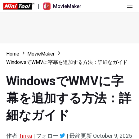
|
MovieMaker
ホーム
料金
機能
Home
MovieMaker
WindowsでWMVに字幕を追加する方法：詳細なガイド
リソース
更新履歴
WindowsでWMVに字
動画ツール
概要
ユーザーマニュアル
マルチトラック動画編集
ビデオ編集のヒント
画面録画ツール
幕を追加する方法：詳
アスペクト比
動画変換ツール
細なガイド
速度変更/リバース
オンライン動画ダウンロード ツール
作者
Tinka
|
フォロー
|
最終更新
October 9, 2025
トリミング/スプリット/クロップ