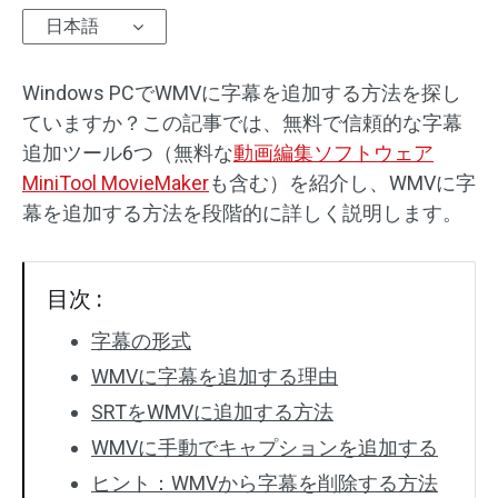
日本語
オーディオエフェクト
Windows PCでWMVに字幕を追加する方法を探し
テキスト/エレメント
ていますか？この記事では、無料で信頼的な字幕
動画エフェクト
追加ツール6つ（無料な
動画編集ソフトウェア
MiniTool MovieMaker
も含む）を紹介し、WMVに字
動画色調整
幕を追加する方法を段階的に詳しく説明します。
回転/反転
目次 :
バッチ処理
字幕の形式
透かしなし
WMVに字幕を追加する理由
SRTをWMVに追加する方法
WMVに手動でキャプションを追加する
ヒント：WMVから字幕を削除する方法