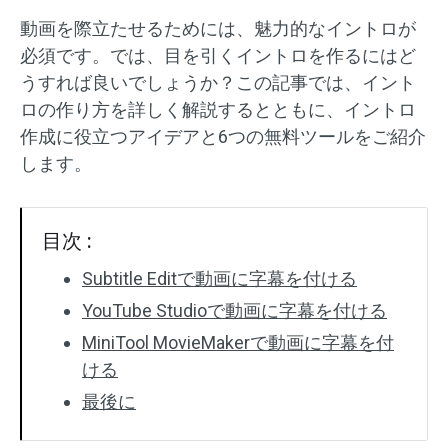
動画を際立たせるためには、魅力的なイントロが
オーディオエフェクト
必須です。では、目を引くイントロを作るにはど
うすれば良いでしょうか？この記事では、イント
テキスト/エレメント
ロの作り方を詳しく解説するとともに、イントロ
動画エフェクト
作成に役立つアイデアと6つの無料ツールをご紹介
します。
動画色調整
回転/反転
目次 :
バッチ処理
Subtitle Editで動画に字幕を付ける
YouTube Studioで動画に字幕を付ける
透かしなし
MiniTool MovieMakerで動画に字幕を付
ける
最後に