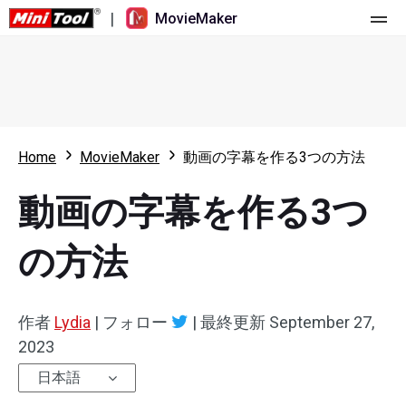
|
MovieMaker
ホーム
料金
機能
Home
MovieMaker
動画の字幕を作る3つの方法
リソース
更新履歴
動画の字幕を作る3つ
動画ツール
概要
ユーザーマニュアル
の方法
マルチトラック動画編集
ビデオ編集のヒント
画面録画ツール
アスペクト比
動画変換ツール
作者
Lydia
|
フォロー
|
最終更新
September 27,
2023
速度変更/リバース
オンライン動画ダウンロード ツール
日本語
トリミング/スプリット/クロップ