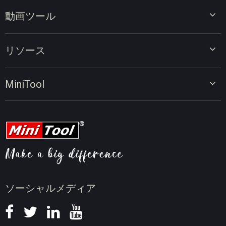
動画ツール
ビデオエディター
リソース
ビデオコンバーター
画面録画ツール
動画編集のヒント
MiniTool
オンラインビデオダウンローダー
動画変換のヒント
会社概要
動画ダウンロードのヒント
動画圧縮のヒント
画面録画のヒント
ニュース
ソーシャルメディア