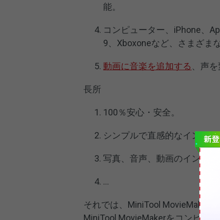
能。
コンピューター、iPhone、Apple 
9、Xboxoneなど、さま
動画に音楽を追加する
、声を
長所
100％安心・安全。
シンプルで直感的なインター
写真、音声、動画のインポー
…
それでは、MiniTool MovieM
MiniTool MovieMaker