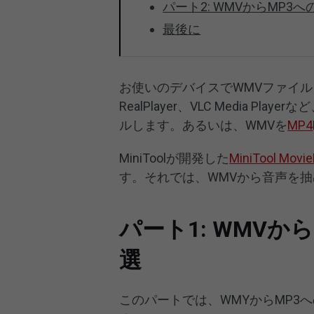
パート2: WMVからMP3
最後に
お使いのデバイスでWMVファイルを再生
RealPlayer、VLC Media 
ルします。あるいは、WMVを
MP4
MiniToolが開発した
MiniTool Movi
す。それでは、WMVから音声を
パート1: WMVか
選
このパートでは、WMYからMP3