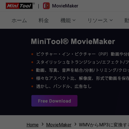
|
MovieMaker
ホーム
料金
機能
リソース
Home
MovieMaker
WMVからMP3に変換