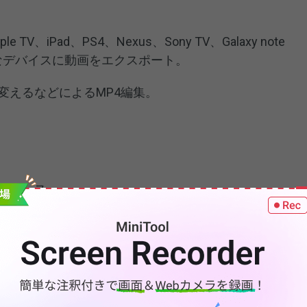
TV、iPad、PS4、Nexus、Sony TV、Galaxy note
ざまなデバイスに動画をエクスポート。
変えるなどによるMP4編集。
フェース。
トに対応。
akerでWMVをMP3に変換する方法を開設します。まず、
をコンピューターにダウンロード・インストールして下さい。