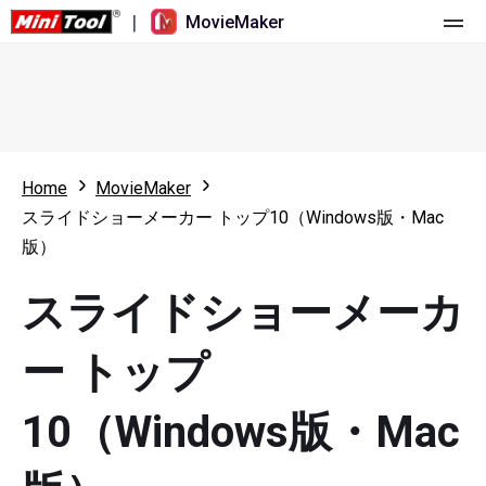
|
MovieMaker
ホーム
料金
機能
Home
MovieMaker
スライドショーメーカー トップ10（Windows版・Mac
リソース
更新履歴
版）
動画ツール
概要
ユーザーマニュアル
スライドショーメーカ
マルチトラック動画編集
ビデオ編集のヒント
画面録画ツール
ー トップ
アスペクト比
動画変換ツール
10（Windows版・Mac
速度変更/リバース
オンライン動画ダウンロード ツール
トリミング/スプリット/クロップ