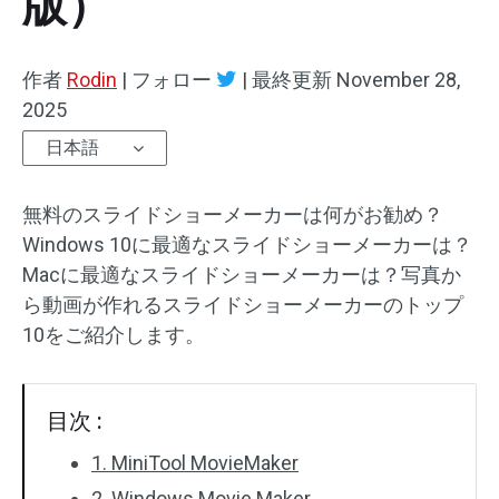
版）
オーディオエフェクト
作者
Rodin
|
フォロー
|
最終更新
November 28,
テキスト/エレメント
2025
日本語
動画エフェクト
動画色調整
無料のスライドショーメーカーは何がお勧め？
Windows 10に最適なスライドショーメーカーは？
回転/反転
Macに最適なスライドショーメーカーは？写真か
ら動画が作れるスライドショーメーカーのトップ
バッチ処理
10をご紹介します。
透かしなし
目次 :
1. MiniTool MovieMaker
2. Windows Movie Maker