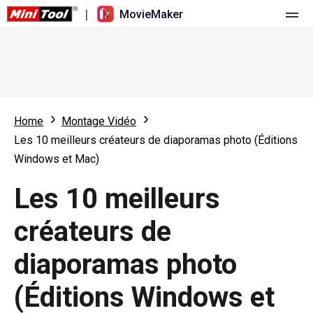
|
MovieMaker
Accueil
Tarification
Fonctionnalités
Home
Montage Vidéo
Les 10 meilleurs créateurs de diaporamas photo (Éditions
Ressources
Nouveautés
Windows et Mac)
Outils vidéo
Aperçu
Manuel de l’utilisateur
Les 10 meilleurs
Montage multipiste
Astuces d’édition vidéo
Enregistreur d'écran
créateurs de
Rapport hauteur/largeur
Convertisseur vidéo
diaporamas photo
Réglage de la vitesse/Inversion
Téléchargeur de vidéos en ligne
(Éditions Windows et
Tailler/Fendre/Récolter