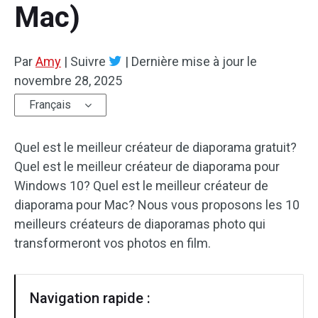
Mac)
Effets audio
Par
Texte/Élément visue
Amy
|
Suivre
|
Dernière mise à jour le
novembre 28, 2025
Effets vidéo
Français
Vidéo couleur
Quel est le meilleur créateur de diaporama gratuit?
Rotation/retournement
Quel est le meilleur créateur de diaporama pour
Windows 10? Quel est le meilleur créateur de
Traitement par lots
diaporama pour Mac? Nous vous proposons les 10
meilleurs créateurs de diaporamas photo qui
Aucun filigrane
transformeront vos photos en film.
Navigation rapide :