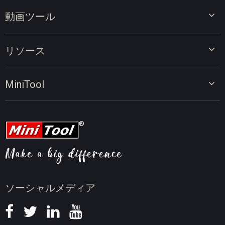
動画ツール
ビデオエディター
リソース
ビデオコンバーター
画面録画ツール
動画編集のヒント
MiniTool
オンラインビデオダウンローダー
動画変換のヒント
会社概要
動画ダウンロードのヒント
動画圧縮のヒント
画面録画のヒント
ニュース
ソーシャルメディア