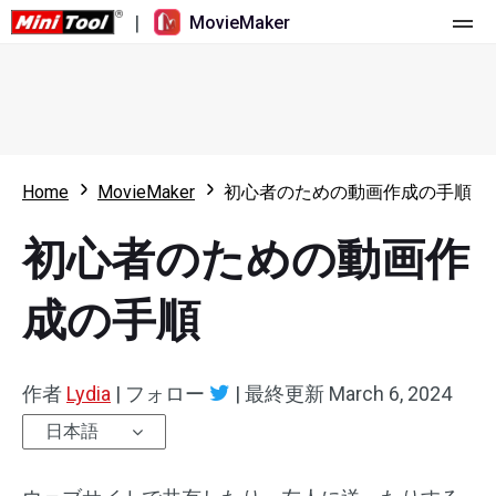
|
MovieMaker
ホーム
料金
機能
Home
MovieMaker
初心者のための動画作成の手順
リソース
更新履歴
初心者のための動画作
動画ツール
概要
ユーザーマニュアル
成の手順
マルチトラック動画編集
ビデオ編集のヒント
画面録画ツール
アスペクト比
動画変換ツール
作者
Lydia
|
フォロー
|
最終更新
March 6, 2024
日本語
速度変更/リバース
オンライン動画ダウンロード ツール
トリミング/スプリット/クロップ