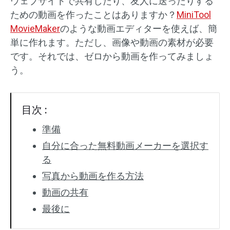
ウェブサイトで共有したり、友人に送ったりする
ための動画を作ったことはありますか？
MiniTool
オーディオエフェクト
MovieMaker
のような動画エディターを使えば、簡
単に作れます。ただし、画像や動画の素材が必要
テキスト/エレメント
です。それでは、ゼロから動画を作ってみましょ
動画エフェクト
う。
動画色調整
目次 :
回転/反転
準備
バッチ処理
自分に合った無料動画メーカーを選択す
る
透かしなし
写真から動画を作る方法
動画の共有
最後に