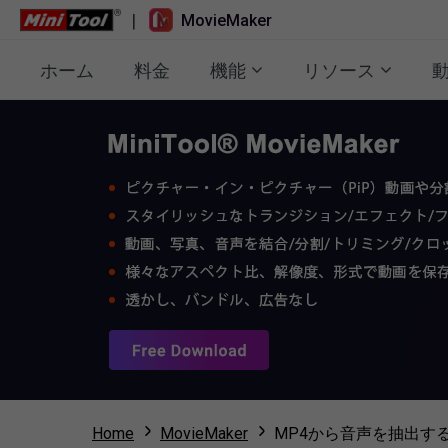
|
MovieMaker
ホーム
料金
機能
リソース
Home
MovieMaker
MP4から音声を抽出す