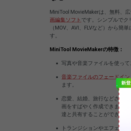
MiniTool MovieMakerは、
画編集ソフト
です。シンプルでク
（MOV、AVI、FLVなど）から
す。
MiniTool MovieMakerの特徴：
写真や音楽ファイルを使って
音楽ファイルのフェードイン
ます。
恋愛、結婚、旅行などさまざ
画をすばやく作成できます。
達と共有することができます
トランジションやエフェクト