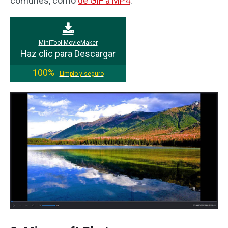
comunes, como
de GIF a MP4
.
MiniTool MovieMaker
Haz clic para Descargar
100%
Limpio y seguro