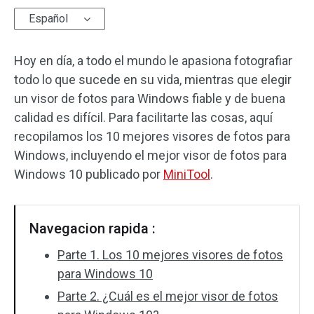
Español
Efectos de audio
Hoy en día, a todo el mundo le apasiona fotografiar
Texto/Elemento
todo lo que sucede en su vida, mientras que elegir
Efectos de vídeo
un visor de fotos para Windows fiable y de buena
calidad es difícil. Para facilitarte las cosas, aquí
Color de vídeo
recopilamos los 10 mejores visores de fotos para
Windows, incluyendo el mejor visor de fotos para
Rotar/Voltear
Windows 10 publicado por
MiniTool
.
Procesamiento por lotes
Sin marca de agua
Navegacion rapida :
Parte 1. Los 10 mejores visores de fotos
para Windows 10
Parte 2. ¿Cuál es el mejor visor de fotos