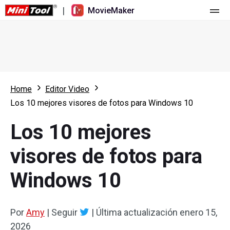
|
MovieMaker
Inicio
Precios
Características
Home
Editor Video
Los 10 mejores visores de fotos para Windows 10
Recursos
Novedades
Los 10 mejores
Herramientas de vídeo
Resumen
Manual de usuario
visores de fotos para
Edición multipista
Trucos para editar vídeo
Grabador de pantalla
Windows 10
Relación de aspecto
Convertidor de vídeo
Velocidad/Marcha atrás
Descargador de vídeos online
Por
Amy
|
Seguir
|
Última actualización
enero 15,
2026
Recortar/Dividir/Cortar