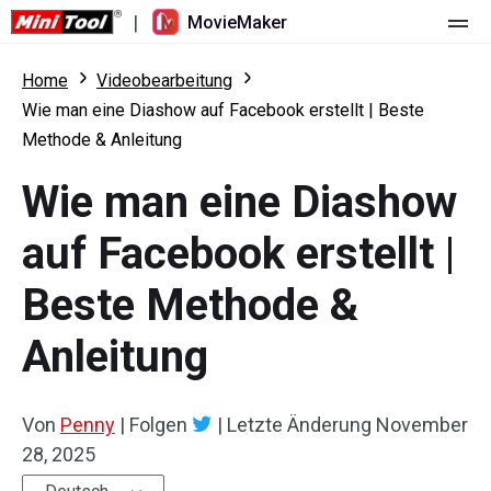
|
MovieMaker
Startseite
Home
Videobearbeitung
Wie man eine Diashow auf Facebook erstellt | Beste
Preise
Methode & Anleitung
Funktionen
Wie man eine Diashow
Ressourcen
Was ist neu
auf Facebook erstellt |
Video-Tools
Übersicht
Benutzerhandbuch
Beste Methode &
Mehrspurbearbeitung
Tricks für Videobearbeitung
Bildschirm-Rekorder
Anleitung
Seitenverhältnis
Video-Konverter
Von
Penny
|
Folgen
|
Letzte Änderung
November
Geschwindigkeit anpassen/umkehren
Online-Video-Downloader
28, 2025
Trimmen/Teilen/Zuschneiden