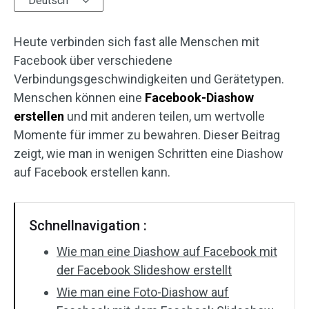
Deutsch
Audioeffekte
Heute verbinden sich fast alle Menschen mit
Text/Elemente
Facebook über verschiedene
Verbindungsgeschwindigkeiten und Gerätetypen.
Videoeffekte
Menschen können eine
Facebook-Diashow
erstellen
und mit anderen teilen, um wertvolle
Videofarbe
Momente für immer zu bewahren. Dieser Beitrag
zeigt, wie man in wenigen Schritten eine Diashow
Drehen/Spiegeln
auf Facebook erstellen kann.
Stapelverarbeitung
Ohne Wasserzeichen
Schnellnavigation :
Wie man eine Diashow auf Facebook mit
der Facebook Slideshow erstellt
Wie man eine Foto-Diashow auf