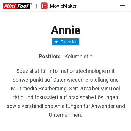
|
MovieMaker
Startseite
Annie
Preise
Follow Us
Funktionen
Position:
Kolumnistin
Ressourcen
Was ist neu
Spezialist für Informationstechnologie mit
Video-Tools
Übersicht
Benutzerhandbuch
Schwerpunkt auf Datenwiederherstellung und
Mehrspurbearbeitung
Tricks für Videobearbeitung
Bildschirm-Rekorder
Multimedia-Bearbeitung. Seit 2024 bei MiniTool
tätig und fokussiert auf praxisnahe Lösungen
Seitenverhältnis
Video-Konverter
sowie verständliche Anleitungen für Anwender und
Unternehmen.
Geschwindigkeit anpassen/umkehren
Online-Video-Downloader
Trimmen/Teilen/Zuschneiden