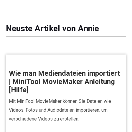
Audioeffekte
Text/Elemente
Neuste Artikel von Annie
Videoeffekte
Videofarbe
Drehen/Spiegeln
Wie man Mediendateien importiert
| MiniTool MovieMaker Anleitung
Stapelverarbeitung
[Hilfe]
Ohne Wasserzeichen
Mit MiniTool MovieMaker können Sie Dateien wie
Videos, Fotos und Audiodateien importieren, um
verschiedene Videos zu erstellen.