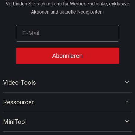
Verbinden Sie sich mit uns für Werbegeschenke, exklusive
Aktionen und aktuelle Neuigkeiten!
Video-Tools
Video-Editor
Ressourcen
Video-Konverter
Tipps für Videobearbeitung
Bildschirm-Rekorder
MiniTool
Tipps für Videokonvertierung
Online-Video-Downloader