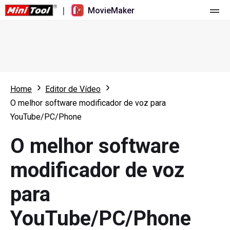
|
MovieMaker
Página principal
Valores
Funções
Home
Editor de Vídeo
O melhor software modificador de voz para
Recursos
Novidades
YouTube/PC/Phone
Ferramentas de vídeo
Visão geral
Manual do usuário
O melhor software
Edição multipista
Dicas de edição de vídeo
Gravador de ecrã
modificador de voz
Proporção de tela
Conversor de vídeo
para
Ajuste de velocidade/Reversão
Download de vídeo online
YouTube/PC/Phone
Aparar/Dividir/Cortar