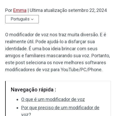
Por
Efeitos de áudio
Emma
|
Ultima atualização
setembro 22, 2024
Português
Texto/Elemento
O modificador de voz nos traz muita diversão. E é
Efeitos de vídeo
realmente útil. Pode ajudá-lo a disfarçar sua
Cor do vídeo
identidade. É uma boa ideia brincar com seus
amigos e familiares mascarando sua voz. Portanto,
Girar/Inverter
este post seleciona os nove melhores softwares
modificadores de voz para YouTube/PC/Phone.
Processamento em lote
Sem marca d'água
Navegação rápida :
O que é um modificador de voz
Por que preciso de um modificador de
voz?