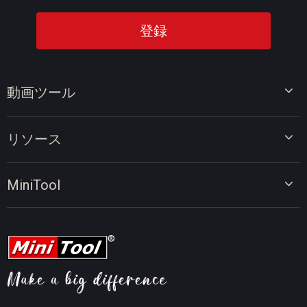
動画ツール
ビデオエディター
リソース
ビデオコンバーター
画面録画ツール
動画編集のヒント
MiniTool
オンラインビデオダウンローダー
動画変換のヒント
会社概要
動画ダウンロードのヒント
動画圧縮のヒント
画面録画のヒント
ニュース