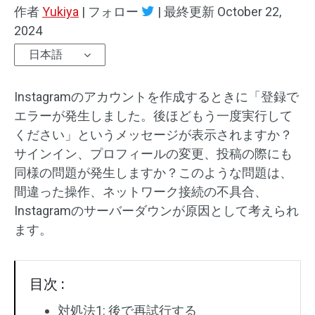
作者
Yukiya
|
フォロー
|
最終更新
October 22,
オーディオエフェクト
2024
日本語
テキスト/エレメント
動画エフェクト
Instagramのアカウントを作成するときに「登録で
エラーが発生しました。後ほどもう一度実行して
動画色調整
ください」というメッセージが表示されますか？
サインイン、プロフィールの変更、投稿の際にも
回転/反転
同様の問題が発生しますか？このような問題は、
間違った操作、ネットワーク接続の不具合、
バッチ処理
Instagramのサーバーダウンが原因として考えられ
透かしなし
ます。
目次 :
対処法1: 後で再試行する