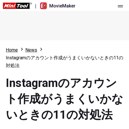
|
MovieMaker
ホーム
料金
機能
Home
News
Instagramのアカウント作成がうまくいかないときの11の
リソース
更新履歴
対処法
動画ツール
概要
ユーザーマニュアル
Instagramのアカウン
マルチトラック動画編集
ビデオ編集のヒント
画面録画ツール
ト作成がうまくいかな
アスペクト比
動画変換ツール
いときの11の対処法
速度変更/リバース
オンライン動画ダウンロード ツール
トリミング/スプリット/クロップ