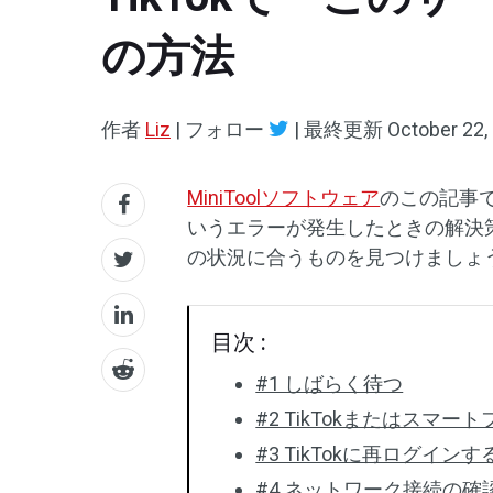
の方法
作者
Liz
|
フォロー
|
最終更新
October 22,
MiniToolソフトウェア
のこの記事で
いうエラーが発生したときの解決
の状況に合うものを見つけましょ
目次 :
#1 しばらく待つ
#2 TikTokまたはスマ
#3 TikTokに再ログイ
#4 ネットワーク接続の確