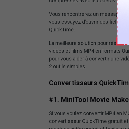
compressés avec le codec MPEG-2
Vous rencontrerez un message d’err
vous essayez d’ouvrir des fichiers
QuickTime.
La meilleure solution pour résoudr
vidéos et films MP4 en formats Quic
pour vous aider à convertir une v
2 outils simples.
Convertisseurs QuickTi
#1. MiniTool Movie Make
Si vous voulez convertir MP4 en 
convertisseur QuickTime gratuit et
montage vidéo gratuit et facile à u