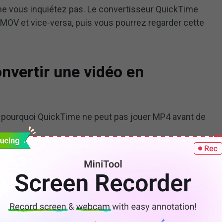
 ne vous inquiétez pas. Le convertisseur QuickTime
 MOV et vice-versa, puis vous pourrez regarder cette
nvertir une vidéo en
pourquoi QuickTime ne peut pas jouer MP4 avant de
il pas/ne reconnaît-il pas un fichier
 conteneur vidéo complexe composé de plusieurs
uickTime ne peut lire que les fichiers MP4