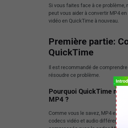
Si vous faites face à ce problème,
peut vous aider à convertir MP4 en
vidéo en QuickTime à nouveau.
Première partie: Co
QuickTime
Il est recommandé de comprendre 
résoudre ce problème.
Pourquoi QuickTime ne lit-
MP4 ?
Comme vous le savez, MP4 est un
codecs vidéo et audio différents. Q