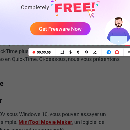
, MPEG-4 et H.264.
eur « QuickTime Player ne peut ouvrir ce fichier » si
 MP4 avec un codec incompatible dans le lecteur
e ce problème est de convertir toutes sortes de
kTime plus compatibles. Il existe différents outils
idéo en QuickTime. Ci-dessous, nous vous présentons
me
r
MOV sous Windows 10, vous pouvez essayer un
 simple.
MiniTool Movie Maker
, un logiciel de
tiliser, vous est recommandé.