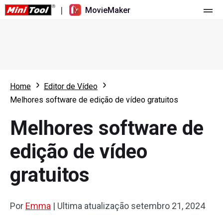
|
MovieMaker
Página principal
Valores
Funções
Home
Editor de Vídeo
Melhores software de edição de vídeo gratuitos
Recursos
Novidades
Melhores software de
Ferramentas de vídeo
Visão geral
Manual do usuário
edição de vídeo
Edição multipista
Dicas de edição de vídeo
Gravador de ecrã
gratuitos
Proporção de tela
Conversor de vídeo
Ajuste de velocidade/Reversão
Download de vídeo online
Por
Emma
|
Ultima atualização
setembro 21, 2024
Aparar/Dividir/Cortar