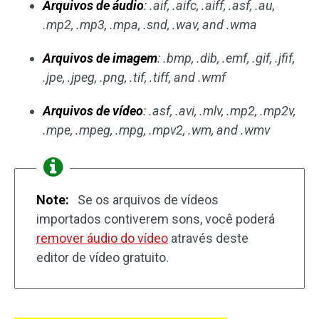
Arquivos de áudio
: .aif, .aifc, .aiff, .asf, .au,
.mp2, .mp3, .mpa, .snd, .wav, and .wma
Arquivos de imagem
: .bmp, .dib, .emf, .gif, .jfif,
.jpe, .jpeg, .png, .tif, .tiff, and .wmf
Arquivos de vídeo
: .asf, .avi, .mlv, .mp2, .mp2v,
.mpe, .mpeg, .mpg, .mpv2, .wm, and .wmv
Note:
Se os arquivos de vídeos
importados contiverem sons, você poderá
remover áudio do vídeo
através deste
editor de vídeo gratuito.