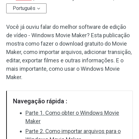
Português
Efeitos de áudio
Você já ouviu falar do melhor software de edição
Texto/Elemento
de vídeo - Windows Movie Maker? Esta publicação
Efeitos de vídeo
mostra como fazer o download gratuito do Movie
Maker, como importar arquivos, adicionar transição,
Cor do vídeo
editar, exportar filmes e outras informações. E o
mais importante, como usar o Windows Movie
Girar/Inverter
Maker.
Processamento em lote
Sem marca d'água
Navegação rápida :
Parte 1. Como obter o Windows Movie
Maker
Parte 2. Como importar arquivos para o