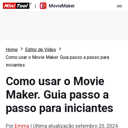
|
MovieMaker
Página principal
Valores
Funções
Home
Editor de Vídeo
Como usar o Movie Maker. Guia passo a passo para
Recursos
Novidades
iniciantes
Ferramentas de vídeo
Visão geral
Manual do usuário
Como usar o Movie
Edição multipista
Dicas de edição de vídeo
Gravador de ecrã
Maker. Guia passo a
Proporção de tela
Conversor de vídeo
passo para iniciantes
Ajuste de velocidade/Reversão
Download de vídeo online
Por
Aparar/Dividir/Cortar
Emma
|
Ultima atualização
setembro 20, 2024