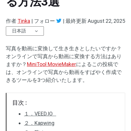
る方法3選
オーディオエフェクト
作者
Tinka
|
フォロー
|
最終更新
August 22, 2025
テキスト/エレメント
日本語
動画エフェクト
写真を動画に変換して生き生きとしたいですか？
動画色調整
オンラインで写真から動画に変換する方法はあり
ますか？
MiniTool MovieMaker
によるこの投稿で
回転/反転
は、オンラインで写真から動画をすばやく作成で
きるツールを3つ紹介いたします。
バッチ処理
透かしなし
目次 :
１．VEED.IO
２．Kapwing