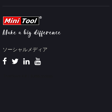
オンラインビデオダウンローダー
動画変換のヒント
会社概要
動画ダウンロードのヒント
動画圧縮のヒント
画面録画のヒント
ニュース
ソーシャルメディア