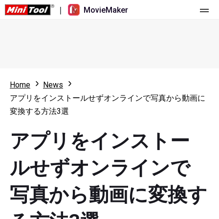
|
MovieMaker
ホーム
料金
機能
Home
News
アプリをインストールせずオンラインで写真から動画に
リソース
更新履歴
変換する方法3選
動画ツール
概要
ユーザーマニュアル
アプリをインストー
マルチトラック動画編集
ビデオ編集のヒント
画面録画ツール
ルせずオンラインで
アスペクト比
動画変換ツール
写真から動画に変換す
速度変更/リバース
オンライン動画ダウンロード ツール
トリミング/スプリット/クロップ