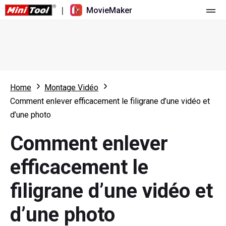
|
MovieMaker
Accueil
Tarification
Fonctionnalités
Home
Montage Vidéo
Comment enlever efficacement le filigrane d’une vidéo et
Ressources
Nouveautés
d’une photo
Outils vidéo
Aperçu
Manuel de l’utilisateur
Comment enlever
Montage multipiste
Astuces d’édition vidéo
Enregistreur d'écran
efficacement le
Rapport hauteur/largeur
Convertisseur vidéo
filigrane d’une vidéo et
Réglage de la vitesse/Inversion
Téléchargeur de vidéos en ligne
d’une photo
Tailler/Fendre/Récolter