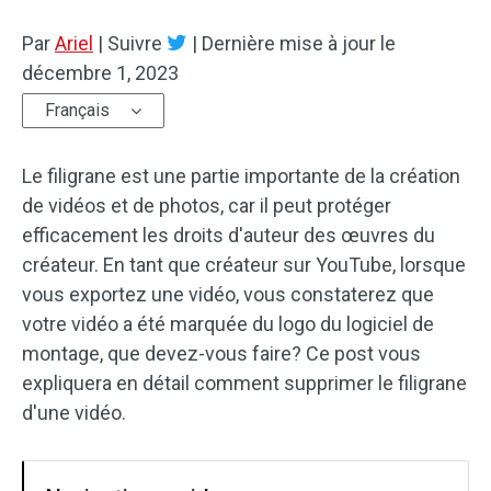
Par
Effets audio
Ariel
|
Suivre
|
Dernière mise à jour le
décembre 1, 2023
Texte/Élément visue
Français
Effets vidéo
Le filigrane est une partie importante de la création
Vidéo couleur
de vidéos et de photos, car il peut protéger
efficacement les droits d'auteur des œuvres du
Rotation/retournement
créateur. En tant que créateur sur YouTube, lorsque
vous exportez une vidéo, vous constaterez que
Traitement par lots
votre vidéo a été marquée du logo du logiciel de
Aucun filigrane
montage, que devez-vous faire? Ce post vous
expliquera en détail comment supprimer le filigrane
d'une vidéo.