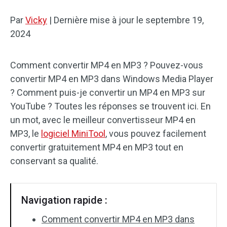
Par
Effets audio
Vicky
|
Dernière mise à jour le
septembre 19,
2024
Texte/Élément visue
Comment convertir MP4 en MP3 ? Pouvez-vous
Effets vidéo
convertir MP4 en MP3 dans Windows Media Player
Vidéo couleur
? Comment puis-je convertir un MP4 en MP3 sur
YouTube ? Toutes les réponses se trouvent ici. En
Rotation/retournement
un mot, avec le meilleur convertisseur MP4 en
MP3, le
logiciel MiniTool
, vous pouvez facilement
Traitement par lots
convertir gratuitement MP4 en MP3 tout en
conservant sa qualité.
Aucun filigrane
Navigation rapide :
Comment convertir MP4 en MP3 dans