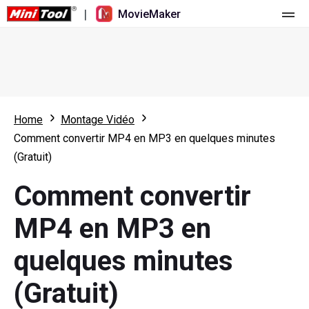
|
MovieMaker
Accueil
Tarification
Fonctionnalités
Home
Montage Vidéo
Comment convertir MP4 en MP3 en quelques minutes
Ressources
Nouveautés
(Gratuit)
Outils vidéo
Aperçu
Manuel de l’utilisateur
Comment convertir
Montage multipiste
Astuces d’édition vidéo
Enregistreur d'écran
MP4 en MP3 en
Rapport hauteur/largeur
Convertisseur vidéo
quelques minutes
Réglage de la vitesse/Inversion
Téléchargeur de vidéos en ligne
(Gratuit)
Tailler/Fendre/Récolter