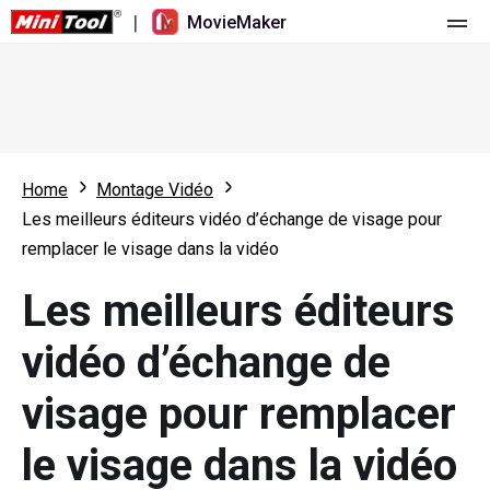
|
MovieMaker
Accueil
Tarification
Fonctionnalités
Home
Montage Vidéo
Les meilleurs éditeurs vidéo d’échange de visage pour
Ressources
Nouveautés
remplacer le visage dans la vidéo
Outils vidéo
Aperçu
Manuel de l’utilisateur
Les meilleurs éditeurs
Montage multipiste
Astuces d’édition vidéo
Enregistreur d'écran
vidéo d’échange de
Rapport hauteur/largeur
Convertisseur vidéo
visage pour remplacer
Réglage de la vitesse/Inversion
Téléchargeur de vidéos en ligne
le visage dans la vidéo
Tailler/Fendre/Récolter