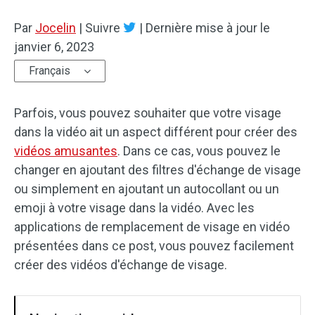
Par
Effets audio
Jocelin
|
Suivre
|
Dernière mise à jour le
janvier 6, 2023
Texte/Élément visue
Français
Effets vidéo
Parfois, vous pouvez souhaiter que votre visage
Vidéo couleur
dans la vidéo ait un aspect différent pour créer des
vidéos amusantes
. Dans ce cas, vous pouvez le
Rotation/retournement
changer en ajoutant des filtres d'échange de visage
ou simplement en ajoutant un autocollant ou un
Traitement par lots
emoji à votre visage dans la vidéo. Avec les
Aucun filigrane
applications de remplacement de visage en vidéo
présentées dans ce post, vous pouvez facilement
créer des vidéos d'échange de visage.